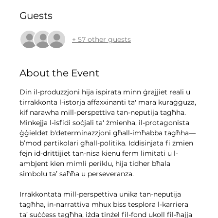
Guests
+ 57 other guests
About the Event
Din il-produzzjoni hija ispirata minn ġrajjiet reali u 
tirrakkonta l-istorja affaxxinanti ta' mara kuraġġuża, 
kif narawha mill-perspettiva tan-neputija tagħha. 
Minkejja l-isfidi soċjali ta' żmienha, il-protagonista 
ġġieldet b'determinazzjoni għall-imħabba tagħha—
b’mod partikolari għall-politika. Iddisinjata fi żmien 
fejn id-drittijiet tan-nisa kienu ferm limitati u l-
ambjent kien mimli periklu, hija tidher bħala 
simbolu ta’ saħħa u perseveranza.
Irrakkontata mill-perspettiva unika tan-neputija 
tagħha, in-narrattiva mhux biss tesplora l-karriera 
ta’ suċċess tagħha, iżda tinżel fil-fond ukoll fil-ħajja 