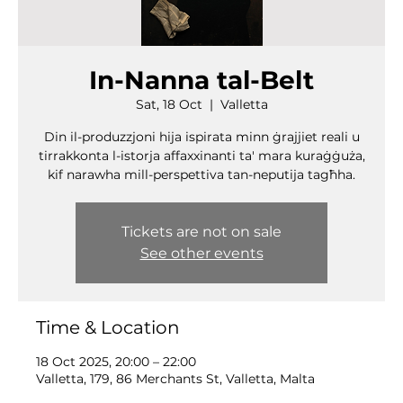
In-Nanna tal-Belt
Sat, 18 Oct
  |  
Valletta
Din il-produzzjoni hija ispirata minn ġrajjiet reali u
tirrakkonta l-istorja affaxxinanti ta' mara kuraġġuża,
kif narawha mill-perspettiva tan-neputija tagħha.
Tickets are not on sale
See other events
Time & Location
18 Oct 2025, 20:00 – 22:00
Valletta, 179, 86 Merchants St, Valletta, Malta