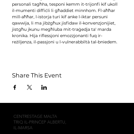
personali tagħha, tesponi kemm it-trijonfi kif ukoll 
il-mumenti diffiċli li għaddiet minnhom. Fl-aħħar 
mill-aħħar, l-istorja turi kif anke l-iktar persuni 
qawwija, li ma jibżgħux jisfidaw il-konvenzjonijiet, 
jistgħu jkunu megħluba mit-traġedja ta' marda 
kronika. Hija riflessjoni emozzjonanti fuq ir-
reżiljenza, il-passjoni u l-vulnerabbiltà tal-bniedem.
Share This Event
CENTRESTAGE MALTA
TRIQ IL-PRINĊEP ALBERTU,
IL-MARSA